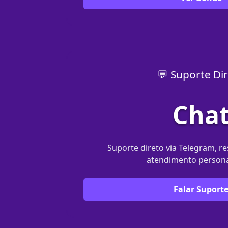
💬 Suporte Di
Cha
Suporte direto via Telegram, r
atendimento persona
Falar Suport