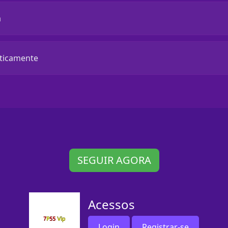
a
aticamente
SEGUIR AGORA
Acessos
Login
Registrar-se