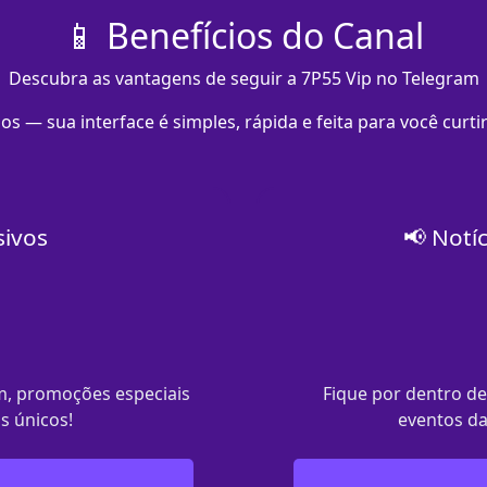
📱 Benefícios do Canal
Descubra as vantagens de seguir a 7P55 Vip no Telegram
gos — sua interface é simples, rápida e feita para você cu
sivos
📢 Notí
m, promoções especiais
Fique por dentro d
s únicos!
eventos da