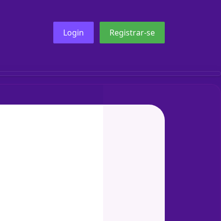
Login
Registrar-se