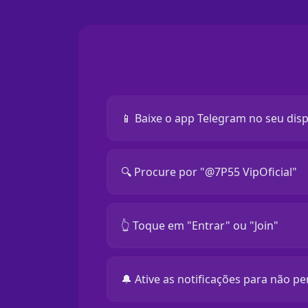
📱 Baixe o app Telegram no seu disp
🔍 Procure por "@7P55 VipOficial"
👆 Toque em "Entrar" ou "Join"
🔔 Ative as notificações para não p