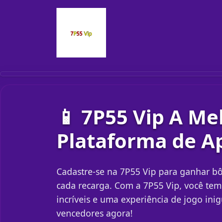
📱 7P55 Vip A Me
Plataforma de A
Cadastre-se na 7P55 Vip para ganhar b
cada recarga. Com a 7P55 Vip, você te
incríveis e uma experiência de jogo inig
vencedores agora!