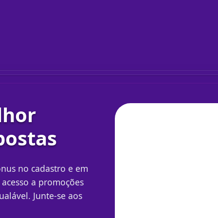
lhor
postas
ônus no cadastro e em
m acesso a promoções
ualável. Junte-se aos