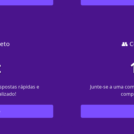
reto
👥 
t
espostas rápidas e
Junte-se a uma com
lizado!
compa
e