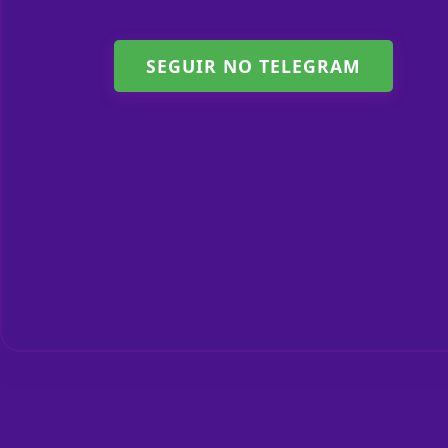
SEGUIR NO TELEGRAM