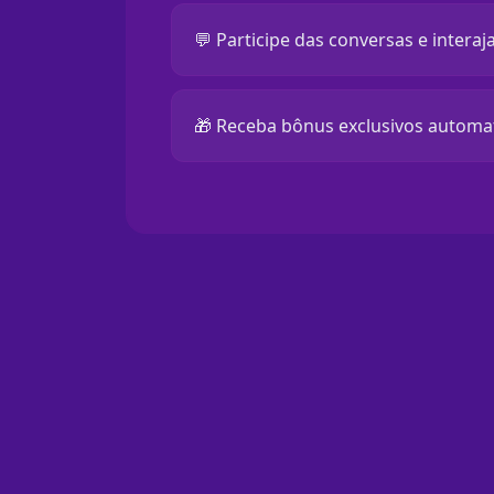
💬 Participe das conversas e interaj
🎁 Receba bônus exclusivos autom