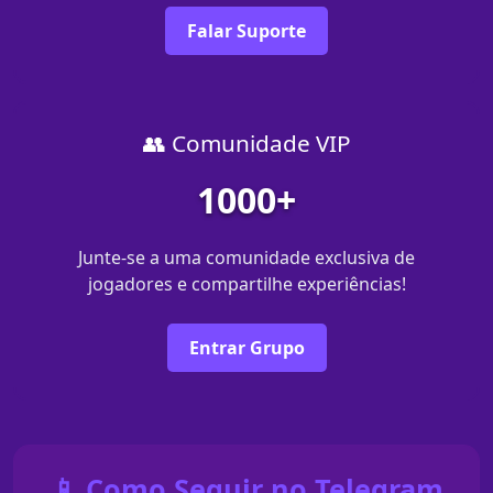
Falar Suporte
👥 Comunidade VIP
1000+
Junte-se a uma comunidade exclusiva de
jogadores e compartilhe experiências!
Entrar Grupo
📱 Como Seguir no Telegram