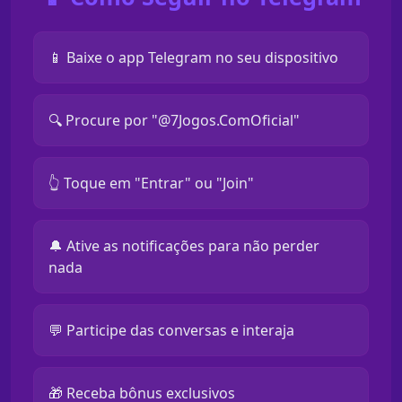
📱 Baixe o app Telegram no seu dispositivo
🔍 Procure por "@7Jogos.ComOficial"
👆 Toque em "Entrar" ou "Join"
🔔 Ative as notificações para não perder
nada
💬 Participe das conversas e interaja
🎁 Receba bônus exclusivos