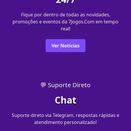
Fique por dentro de todas as novidades,
promoções e eventos da 7Jogos.Com em tempo
real!
Ver Notícias
💬 Suporte Direto
Chat
Suporte direto via Telegram, respostas rápidas e
atendimento personalizado!