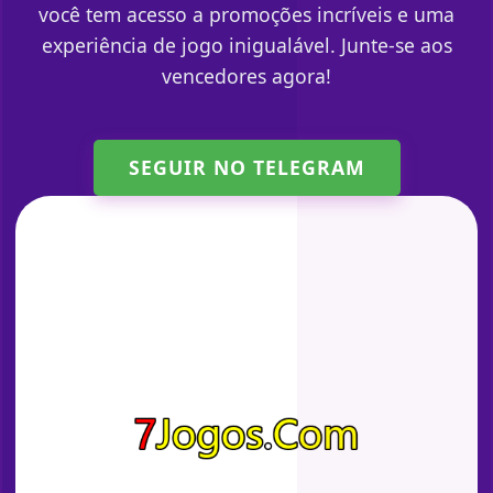
você tem acesso a promoções incríveis e uma
experiência de jogo inigualável. Junte-se aos
vencedores agora!
SEGUIR NO TELEGRAM