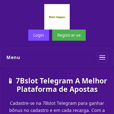
Login
Registrar-se
Menu
📱 7Bslot Telegram A Melhor
Plataforma de Apostas
Cadastre-se na 7Bslot Telegram para ganhar
bônus no cadastro e em cada recarga. Com a