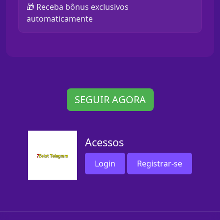
🎁 Receba bônus exclusivos
automaticamente
SEGUIR AGORA
Acessos
Login
Registrar-se