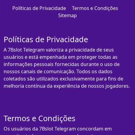
Políticas de Privacidade
Termos e Condições
Sitemap
Políticas de Privacidade
A 7Bslot Telegram valoriza a privacidade de seus
usuários e está empenhada em proteger todas as
informações pessoais fornecidas durante o uso de
nossos canais de comunicação. Todos os dados
coletados são utilizados exclusivamente para fins de
melhoria contínua da experiência de nossos jogadores.
Termos e Condições
Os usuários da 7Bslot Telegram concordam em