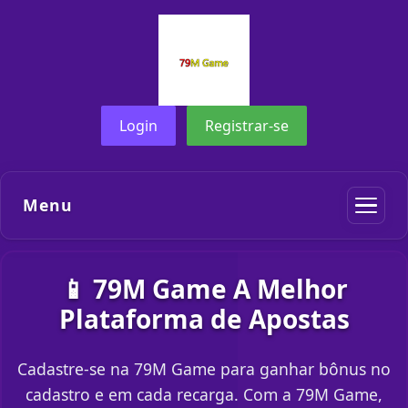
Login
Registrar-se
Menu
📱 79M Game A Melhor
Plataforma de Apostas
Cadastre-se na 79M Game para ganhar bônus no
cadastro e em cada recarga. Com a 79M Game,