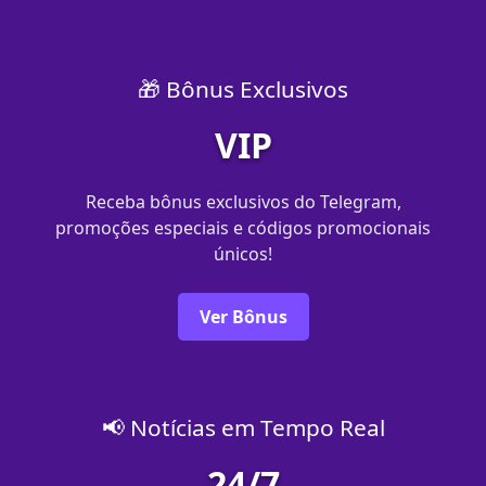
🎁 Bônus Exclusivos
VIP
Receba bônus exclusivos do Telegram,
promoções especiais e códigos promocionais
únicos!
Ver Bônus
📢 Notícias em Tempo Real
24/7