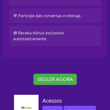
💬 Participe das conversas e interaja
🎁 Receba bônus exclusivos
automaticamente
SEGUIR AGORA
Acessos