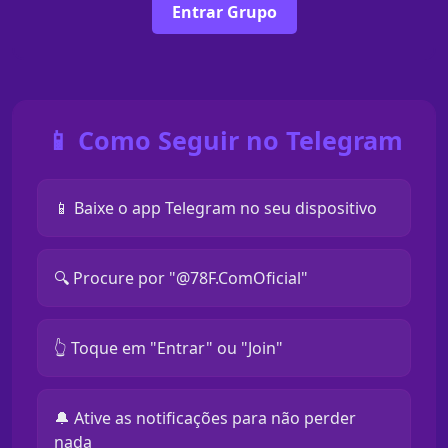
Entrar Grupo
📱 Como Seguir no Telegram
📱 Baixe o app Telegram no seu dispositivo
🔍 Procure por "@78F.ComOficial"
👆 Toque em "Entrar" ou "Join"
🔔 Ative as notificações para não perder
nada