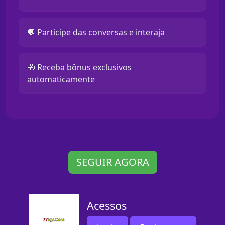
💬 Participe das conversas e interaja
🎁 Receba bônus exclusivos
automaticamente
SEGUIR AGORA
Acessos