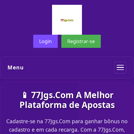
Login
Registrar-se
Menu
📱 77Jgs.Com A Melhor
Plataforma de Apostas
Cadastre-se na 77Jgs.Com para ganhar bônus no
cadastro e em cada recarga. Com a 77Jgs.Com,