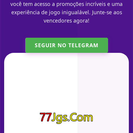
você tem acesso a promoções incríveis e uma
experiência de jogo inigualável. Junte-se aos
vencedores agora!
SEGUIR NO TELEGRAM