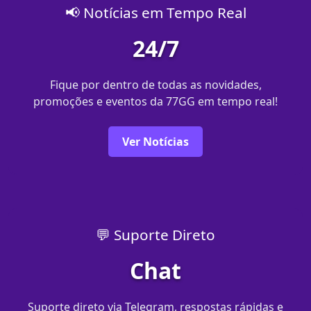
📢 Notícias em Tempo Real
24/7
Fique por dentro de todas as novidades,
promoções e eventos da 77GG em tempo real!
Ver Notícias
💬 Suporte Direto
Chat
Suporte direto via Telegram, respostas rápidas e