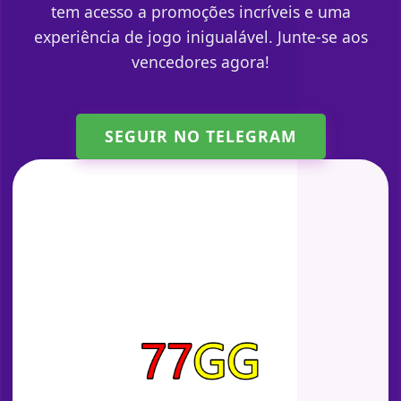
tem acesso a promoções incríveis e uma
experiência de jogo inigualável. Junte-se aos
vencedores agora!
SEGUIR NO TELEGRAM