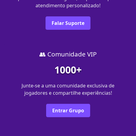
atendimento personalizado!
Falar Suporte
👥 Comunidade VIP
1000+
Junte-se a uma comunidade exclusiva de
jogadores e compartilhe experiências!
Entrar Grupo