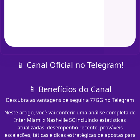
📱 Canal Oficial no Telegram!
📱 Benefícios do Canal
Descubra as vantagens de seguir a 77GG no Telegram
Neste artigo, você vai conferir uma análise completa de
Inter Miami x Nashville SC incluindo estatísticas
atualizadas, desempenho recente, prováveis
escalações, táticas e dicas estratégicas de apostas para