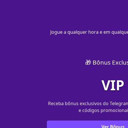
Jogue a qualquer hora e em qualquer
🎁 Bônus Exclu
VIP
Receba bônus exclusivos do Telegra
e códigos promocionai
Ver Bônus