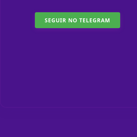
SEGUIR NO TELEGRAM