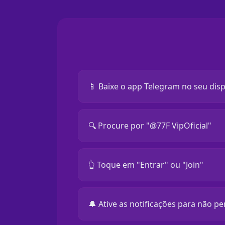
📱 Baixe o app Telegram no seu disp
🔍 Procure por "@77F VipOficial"
👆 Toque em "Entrar" ou "Join"
🔔 Ative as notificações para não p