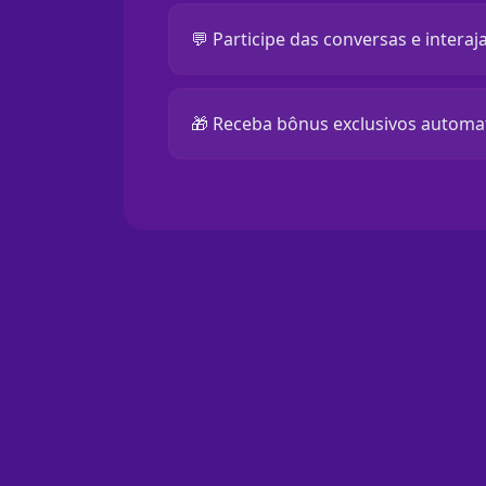
💬 Participe das conversas e interaj
🎁 Receba bônus exclusivos autom