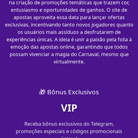
na criação de promoções temáticas que trazem cor,
entusiasmo e oportunidades de ganhos. O site de
apostas aproveita essa data para lançar ofertas
exclusivas, incentivando tanto novos jogadores quanto
os usuários mais assíduos a desfrutarem de
experiências únicas. A ideia é unir a paixão pela folia à
emoção das apostas online, garantindo que todos
possam vivenciar a magia do Carnaval, mesmo que
virtualmente.
🎁 Bônus Exclusivos
VIP
Receba bônus exclusivos do Telegram,
promoções especiais e códigos promocionais