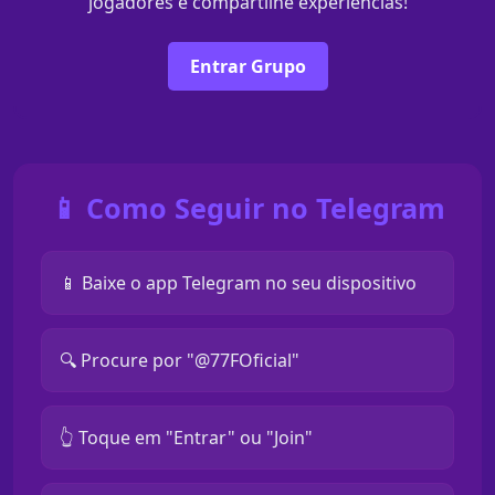
jogadores e compartilhe experiências!
Entrar Grupo
📱 Como Seguir no Telegram
📱 Baixe o app Telegram no seu dispositivo
🔍 Procure por "@77FOficial"
👆 Toque em "Entrar" ou "Join"