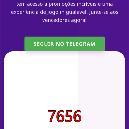
tem acesso a promoções incríveis e uma
experiência de jogo inigualável. Junte-se aos
vencedores agora!
SEGUIR NO TELEGRAM