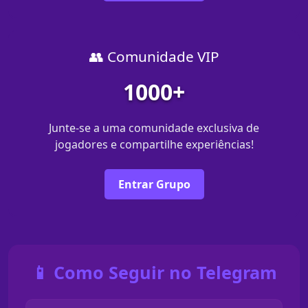
👥 Comunidade VIP
1000+
Junte-se a uma comunidade exclusiva de
jogadores e compartilhe experiências!
Entrar Grupo
📱 Como Seguir no Telegram