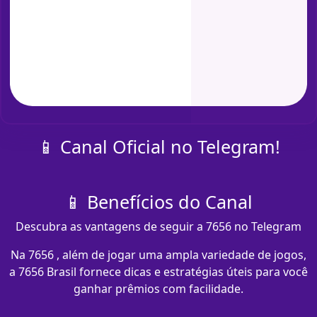
📱 Canal Oficial no Telegram!
📱 Benefícios do Canal
Descubra as vantagens de seguir a 7656 no Telegram
Na 7656 , além de jogar uma ampla variedade de jogos,
a 7656 Brasil fornece dicas e estratégias úteis para você
ganhar prêmios com facilidade.