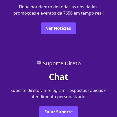
Fique por dentro de todas as novidades,
promoções e eventos da 7656 em tempo real!
Ver Notícias
💬 Suporte Direto
Chat
Suporte direto via Telegram, respostas rápidas e
atendimento personalizado!
Falar Suporte