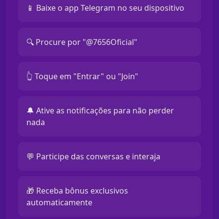
📱 Baixe o app Telegram no seu dispositivo
🔍 Procure por "@7656Oficial"
👆 Toque em "Entrar" ou "Join"
🔔 Ative as notificações para não perder
nada
💬 Participe das conversas e interaja
🎁 Receba bônus exclusivos
automaticamente