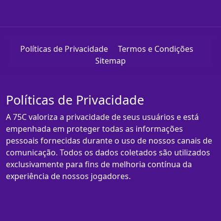
Políticas de Privacidade
Termos e Condições
Sitemap
Políticas de Privacidade
A 75C valoriza a privacidade de seus usuários e está
empenhada em proteger todas as informações
pessoais fornecidas durante o uso de nossos canais de
comunicação. Todos os dados coletados são utilizados
exclusivamente para fins de melhoria contínua da
experiência de nossos jogadores.