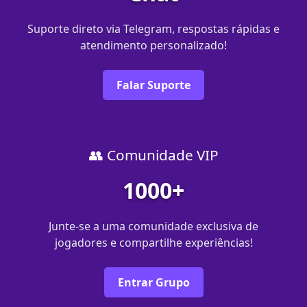
Suporte direto via Telegram, respostas rápidas e
atendimento personalizado!
Falar Suporte
👥 Comunidade VIP
1000+
Junte-se a uma comunidade exclusiva de
jogadores e compartilhe experiências!
Entrar Grupo