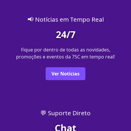
📢 Notícias em Tempo Real
24/7
Fique por dentro de todas as novidades,
promoções e eventos da 75C em tempo real!
Ver Notícias
💬 Suporte Direto
Chat