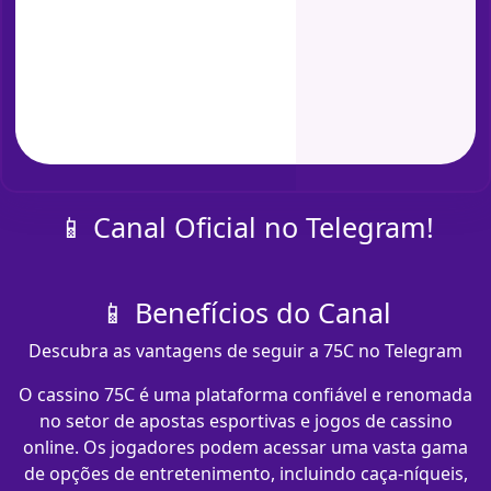
📱 Canal Oficial no Telegram!
📱 Benefícios do Canal
Descubra as vantagens de seguir a 75C no Telegram
O cassino 75C é uma plataforma confiável e renomada
no setor de apostas esportivas e jogos de cassino
online. Os jogadores podem acessar uma vasta gama
de opções de entretenimento, incluindo caça-níqueis,