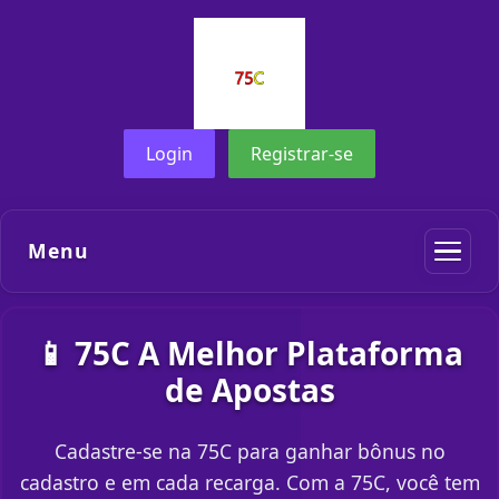
Login
Registrar-se
Menu
📱 75C A Melhor Plataforma
de Apostas
Cadastre-se na 75C para ganhar bônus no
cadastro e em cada recarga. Com a 75C, você tem