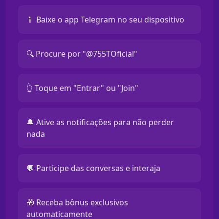
📱 Baixe o app Telegram no seu dispositivo
🔍 Procure por "@755TOficial"
👆 Toque em "Entrar" ou "Join"
🔔 Ative as notificações para não perder
nada
💬 Participe das conversas e interaja
🎁 Receba bônus exclusivos
automaticamente