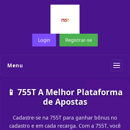
Login
Registrar-se
Menu
📱 755T A Melhor Plataforma
de Apostas
Cadastre-se na 755T para ganhar bônus no
cadastro e em cada recarga. Com a 755T, você