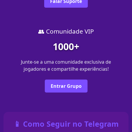
Falar Suporte
👥 Comunidade VIP
1000+
Junte-se a uma comunidade exclusiva de
jogadores e compartilhe experiências!
Entrar Grupo
📱 Como Seguir no Telegram