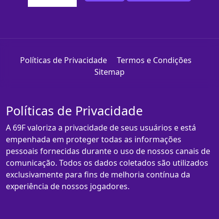
Políticas de Privacidade
Termos e Condições
Sitemap
Políticas de Privacidade
A 69F valoriza a privacidade de seus usuários e está
empenhada em proteger todas as informações
pessoais fornecidas durante o uso de nossos canais de
comunicação. Todos os dados coletados são utilizados
exclusivamente para fins de melhoria contínua da
experiência de nossos jogadores.