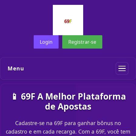
Login
Registrar-se
Menu
📱 69F A Melhor Plataforma
de Apostas
Cadastre-se na 69F para ganhar bônus no
cadastro e em cada recarga. Com a 69F, você tem