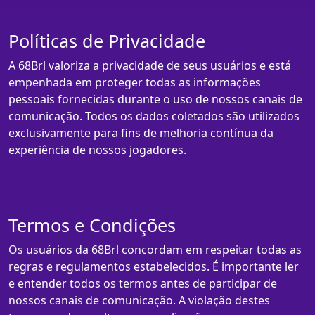
Políticas de Privacidade
A 68Brl valoriza a privacidade de seus usuários e está
empenhada em proteger todas as informações
pessoais fornecidas durante o uso de nossos canais de
comunicação. Todos os dados coletados são utilizados
exclusivamente para fins de melhoria contínua da
experiência de nossos jogadores.
Termos e Condições
Os usuários da 68Brl concordam em respeitar todas as
regras e regulamentos estabelecidos. É importante ler
e entender todos os termos antes de participar de
nossos canais de comunicação. A violação destes