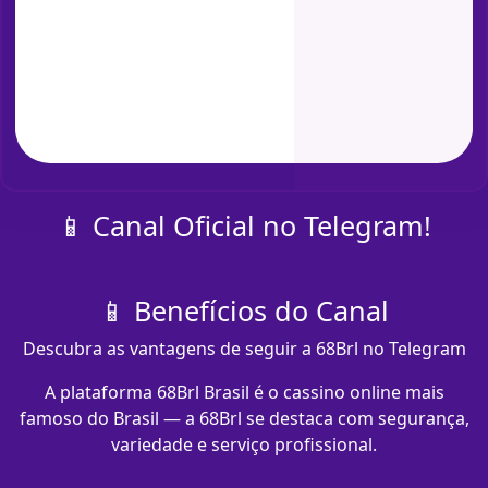
📱 Canal Oficial no Telegram!
📱 Benefícios do Canal
Descubra as vantagens de seguir a 68Brl no Telegram
A plataforma 68Brl Brasil é o cassino online mais
famoso do Brasil — a 68Brl se destaca com segurança,
variedade e serviço profissional.