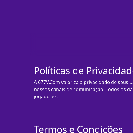
Políticas de Privacida
A 677V.Com valoriza a privacidade de seus 
nossos canais de comunicação. Todos os dad
jogadores.
Termos e Condições