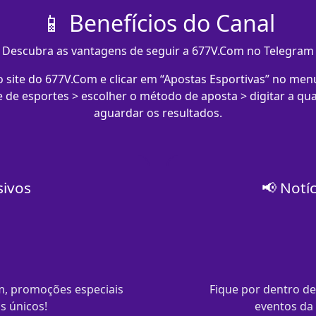
📱 Benefícios do Canal
Descubra as vantagens de seguir a 677V.Com no Telegram
no site do 677V.Com e clicar em “Apostas Esportivas” no me
de esportes > escolher o método de aposta > digitar a qua
aguardar os resultados.
sivos
📢 Notí
m, promoções especiais
Fique por dentro d
s únicos!
eventos da