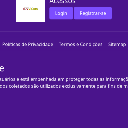
Acessos
Login
Registrar-se
Políticas de Privacidade
Termos e Condições
Sitemap
de
usuários e está empenhada em proteger todas as informaçõ
os coletados são utilizados exclusivamente para fins de m