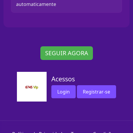
automaticamente
SEGUIR AGORA
Acessos
Login
Registrar-se