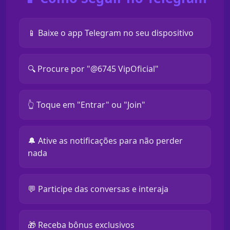
📱 Baixe o app Telegram no seu dispositivo
🔍 Procure por "@6745 VipOficial"
👆 Toque em "Entrar" ou "Join"
🔔 Ative as notificações para não perder
nada
💬 Participe das conversas e interaja
🎁 Receba bônus exclusivos