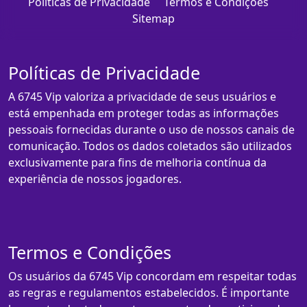
Políticas de Privacidade
Termos e Condições
Sitemap
Políticas de Privacidade
A 6745 Vip valoriza a privacidade de seus usuários e
está empenhada em proteger todas as informações
pessoais fornecidas durante o uso de nossos canais de
comunicação. Todos os dados coletados são utilizados
exclusivamente para fins de melhoria contínua da
experiência de nossos jogadores.
Termos e Condições
Os usuários da 6745 Vip concordam em respeitar todas
as regras e regulamentos estabelecidos. É importante