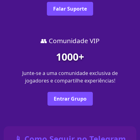
Falar Suporte
👥 Comunidade VIP
1000+
Junte-se a uma comunidade exclusiva de
jogadores e compartilhe experiências!
Entrar Grupo
📱 Como Seguir no Telegram