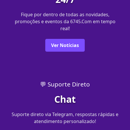
Fique por dentro de todas as novidades,
promoções e eventos da 6745.Com em tempo
real!
Ver Notícias
💬 Suporte Direto
Chat
Suporte direto via Telegram, respostas rápidas e
atendimento personalizado!