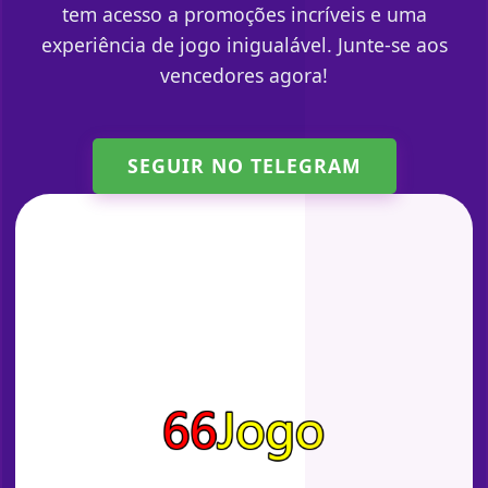
tem acesso a promoções incríveis e uma
experiência de jogo inigualável. Junte-se aos
vencedores agora!
SEGUIR NO TELEGRAM