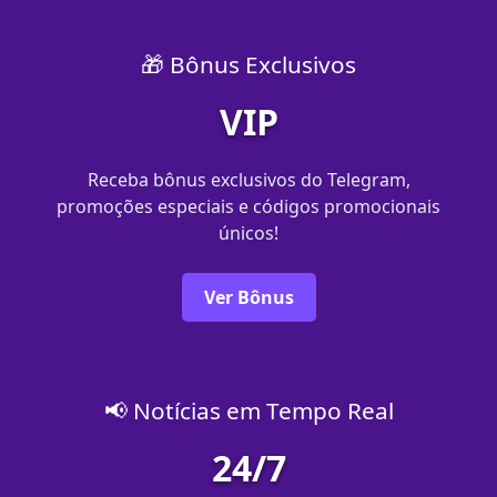
🎁 Bônus Exclusivos
VIP
Receba bônus exclusivos do Telegram,
promoções especiais e códigos promocionais
únicos!
Ver Bônus
📢 Notícias em Tempo Real
24/7