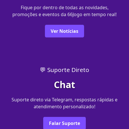
Fique por dentro de todas as novidades,
promoções e eventos da 66Jogo em tempo real!
Ver Notícias
💬 Suporte Direto
Chat
Suporte direto via Telegram, respostas rápidas e
atendimento personalizado!
Falar Suporte