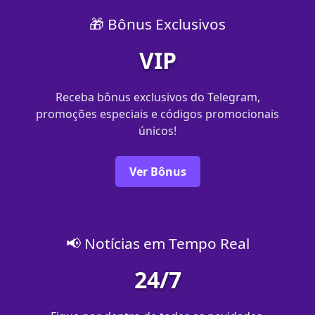
🎁 Bônus Exclusivos
VIP
Receba bônus exclusivos do Telegram,
promoções especiais e códigos promocionais
únicos!
Ver Bônus
📢 Notícias em Tempo Real
24/7