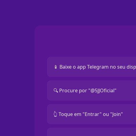
📱 Baixe o app Telegram no seu disp
🔍 Procure por "@5JJOficial"
👆 Toque em "Entrar" ou "Join"