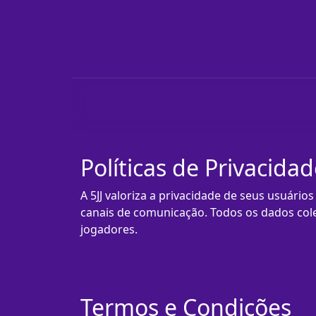
Políticas de Privacida
A 5JJ valoriza a privacidade de seus usuár
canais de comunicação. Todos os dados cole
jogadores.
Termos e Condições