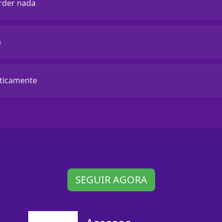
erder nada
a
aticamente
SEGUIR AGORA