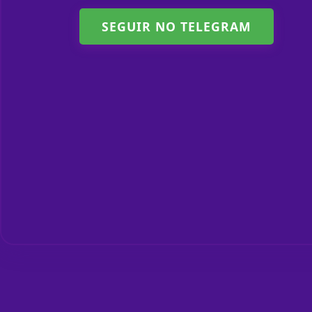
SEGUIR NO TELEGRAM