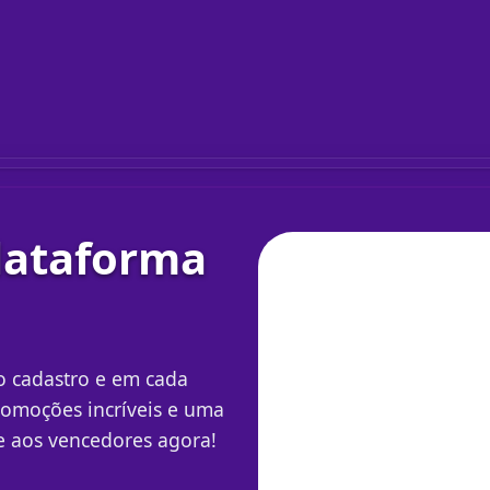
Plataforma
o cadastro e em cada
romoções incríveis e uma
se aos vencedores agora!