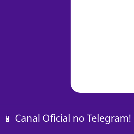
📱 Canal Oficial no Telegram!