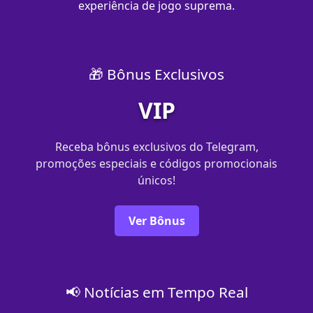
experiência de jogo suprema.
🎁 Bônus Exclusivos
VIP
Receba bônus exclusivos do Telegram,
promoções especiais e códigos promocionais
únicos!
Ver Bônus
📢 Notícias em Tempo Real