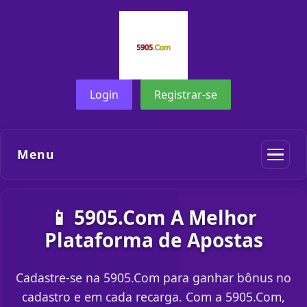
Login
Registrar-se
Menu
📱 5905.Com A Melhor
Plataforma de Apostas
Cadastre-se na 5905.Com para ganhar bônus no
cadastro e em cada recarga. Com a 5905.Com,