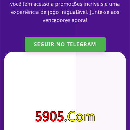
você tem acesso a promoções incríveis e uma
experiência de jogo inigualável. Junte-se aos
vencedores agora!
SEGUIR NO TELEGRAM