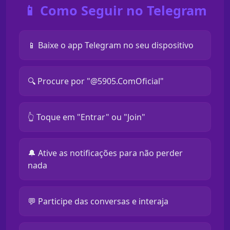
📱 Como Seguir no Telegram
📱 Baixe o app Telegram no seu dispositivo
🔍 Procure por "@5905.ComOficial"
👆 Toque em "Entrar" ou "Join"
🔔 Ative as notificações para não perder
nada
💬 Participe das conversas e interaja