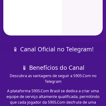
📱 Canal Oficial no Telegram!
📱 Benefícios do Canal
Descubra as vantagens de seguir a 5905.Com no
Telegram
A plataforma 5905.Com Brasil se dedica a criar uma
equipe de serviço altamente qualificada, permitindo
que cada jogador da 5905.Com desfrute de uma