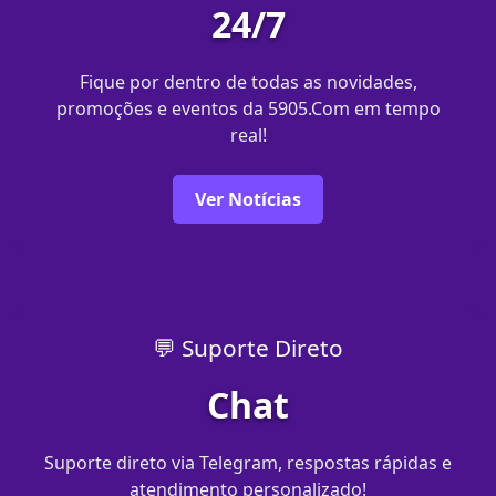
24/7
Fique por dentro de todas as novidades,
promoções e eventos da 5905.Com em tempo
real!
Ver Notícias
💬 Suporte Direto
Chat
Suporte direto via Telegram, respostas rápidas e
atendimento personalizado!