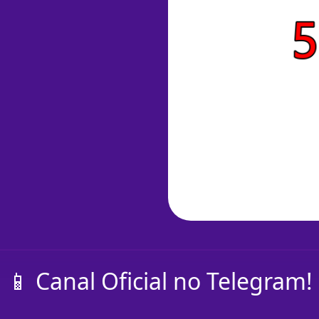
📱 Canal Oficial no Telegram!