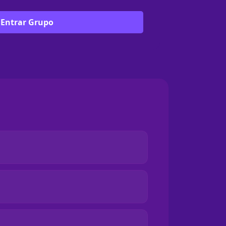
Entrar Grupo