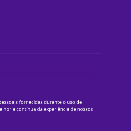
pessoais fornecidas durante o uso de
elhoria contínua da experiência de nossos