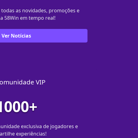
e todas as novidades, promoções e
a 58Win em tempo real!
Ver Notícias
Comunidade VIP
1000+
unidade exclusiva de jogadores e
rtilhe experiências!