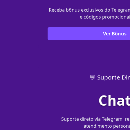
Receba bônus exclusivos do Telegra
e códigos promocionai
Ver Bônus
💬 Suporte Di
Cha
Suporte direto via Telegram, r
atendimento persona