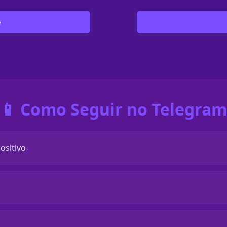
e
📱 Como Seguir no Telegram
ositivo