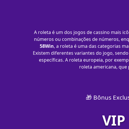
A roleta é um dos jogos de cassino mais i
números ou combinações de números, enquan
58Win
, a roleta é uma das categorias m
Existem diferentes variantes do jogo, send
específicas. A roleta europeia, por exe
roleta americana, que 
🎁 Bônus Exclu
VIP