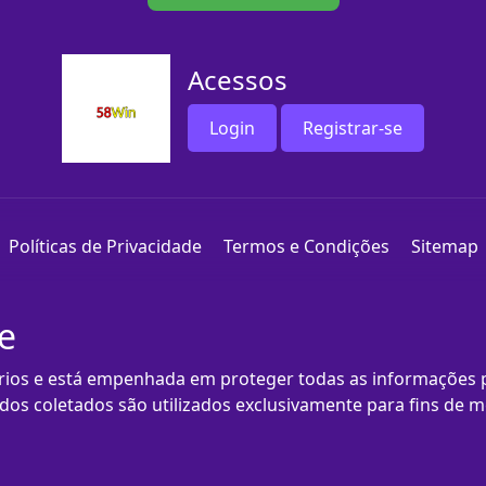
Acessos
Login
Registrar-se
Políticas de Privacidade
Termos e Condições
Sitemap
de
ários e está empenhada em proteger todas as informações 
os coletados são utilizados exclusivamente para fins de m