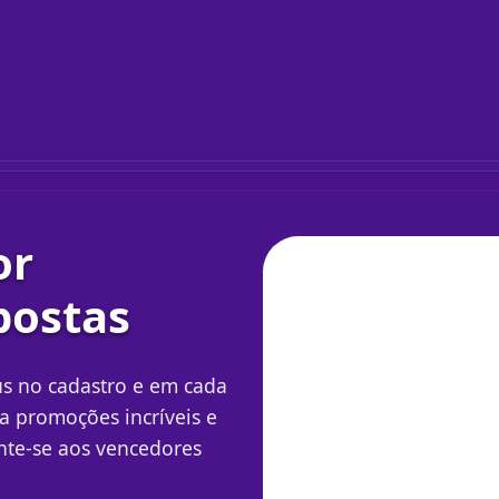
or
postas
s no cadastro e em cada
a promoções incríveis e
unte-se aos vencedores