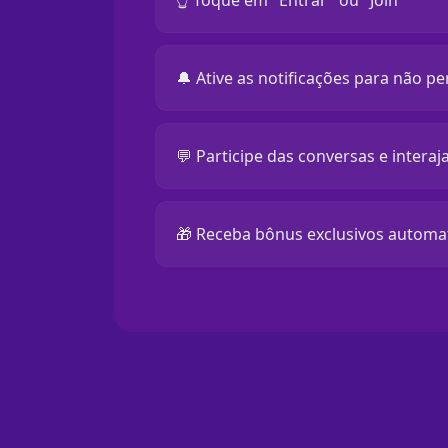
👆 Toque em "Entrar" ou "Join"
🔔 Ative as notificações para não p
💬 Participe das conversas e interaj
🎁 Receba bônus exclusivos autom