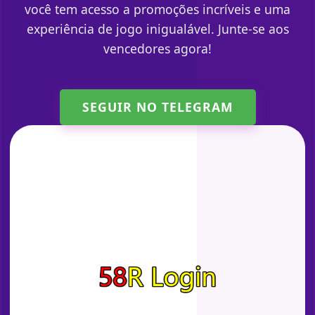
você tem acesso a promoções incríveis e uma
experiência de jogo inigualável. Junte-se aos
vencedores agora!
SEGUIR NO TELEGRAM