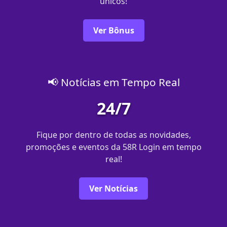
únicos!
Ver Bônus
📢 Notícias em Tempo Real
24/7
Fique por dentro de todas as novidades,
promoções e eventos da 58R Login em tempo
real!
Ver Notícias