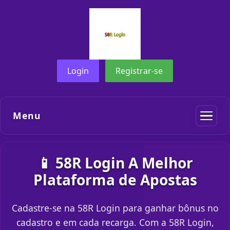
Login
Registrar-se
Menu
📱 58R Login A Melhor
Plataforma de Apostas
Cadastre-se na 58R Login para ganhar bônus no
cadastro e em cada recarga. Com a 58R Login,