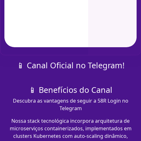
📱 Canal Oficial no Telegram!
📱 Benefícios do Canal
Descubra as vantagens de seguir a 58R Login no
Telegram
Nossa stack tecnológica incorpora arquitetura de
microserviços containerizados, implementados em
clusters Kubernetes com auto-scaling dinâmico,