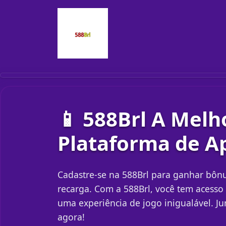
📱 588Brl A Melh
Plataforma de A
Cadastre-se na 588Brl para ganhar bôn
recarga. Com a 588Brl, você tem acesso 
uma experiência de jogo inigualável. J
agora!