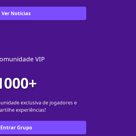
Ver Notícias
Comunidade VIP
1000+
unidade exclusiva de jogadores e
rtilhe experiências!
Entrar Grupo