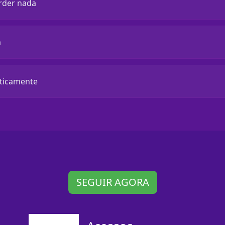
erder nada
a
aticamente
SEGUIR AGORA