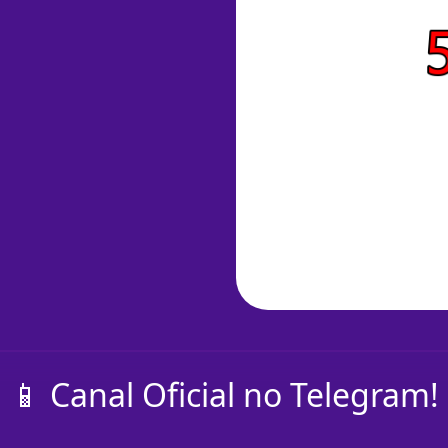
📱 Canal Oficial no Telegram!