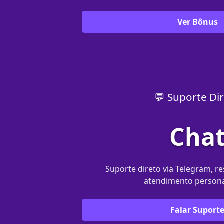
Ver Bônus
💬 Suporte Di
Cha
Suporte direto via Telegram, r
atendimento persona
Falar Suport