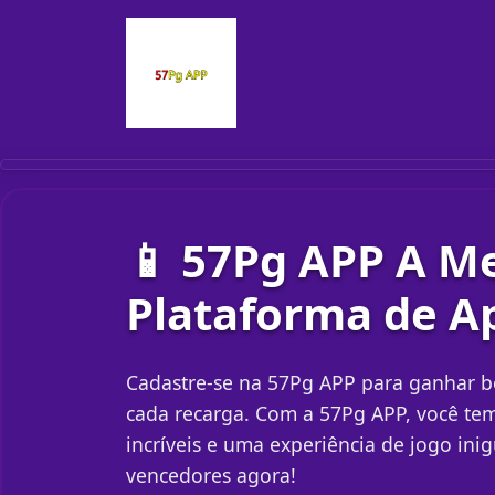
📱 57Pg APP A M
Plataforma de A
Cadastre-se na 57Pg APP para ganhar b
cada recarga. Com a 57Pg APP, você te
incríveis e uma experiência de jogo inig
vencedores agora!