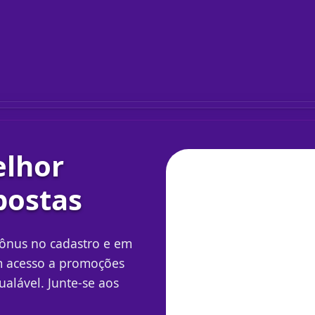
elhor
postas
ônus no cadastro e em
m acesso a promoções
ualável. Junte-se aos