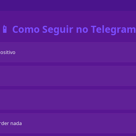
📱 Como Seguir no Telegram
ositivo
erder nada