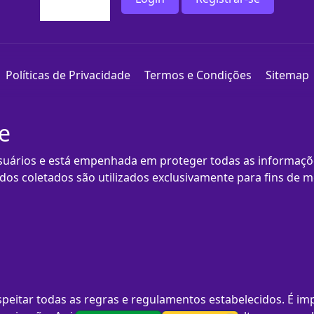
Políticas de Privacidade
Termos e Condições
Sitemap
de
usuários e está empenhada em proteger todas as informaçõ
os coletados são utilizados exclusivamente para fins de m
eitar todas as regras e regulamentos estabelecidos. É imp