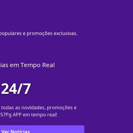
 populares e promoções exclusivas.
cias em Tempo Real
24/7
e todas as novidades, promoções e
 57Pg APP em tempo real!
Ver Notícias