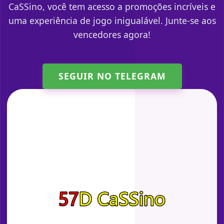
CaSSino, você tem acesso a promoções incríveis e
uma experiência de jogo inigualável. Junte-se aos
vencedores agora!
SEGUIR NO TELEGRAM