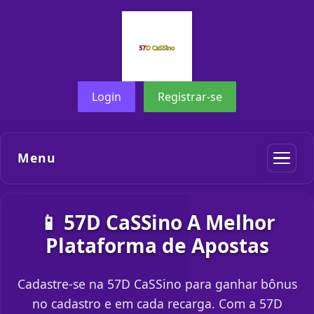
Login
Registrar-se
Menu
📱 57D CaSSino A Melhor
Plataforma de Apostas
Cadastre-se na 57D CaSSino para ganhar bônus
no cadastro e em cada recarga. Com a 57D