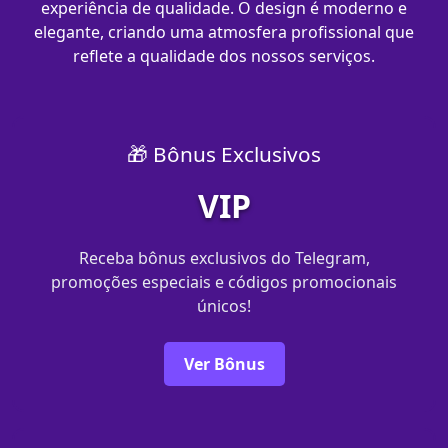
experiência de qualidade. O design é moderno e
elegante, criando uma atmosfera profissional que
reflete a qualidade dos nossos serviços.
🎁 Bônus Exclusivos
VIP
Receba bônus exclusivos do Telegram,
promoções especiais e códigos promocionais
únicos!
Ver Bônus