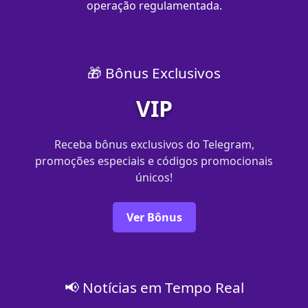
operação regulamentada.
🎁 Bônus Exclusivos
VIP
Receba bônus exclusivos do Telegram,
promoções especiais e códigos promocionais
únicos!
Ver Bônus
📢 Notícias em Tempo Real