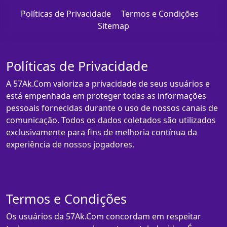
Políticas de Privacidade
Termos e Condições
Sitemap
Políticas de Privacidade
A 57Ak.Com valoriza a privacidade de seus usuários e
está empenhada em proteger todas as informações
pessoais fornecidas durante o uso de nossos canais de
comunicação. Todos os dados coletados são utilizados
exclusivamente para fins de melhoria contínua da
experiência de nossos jogadores.
Termos e Condições
Os usuários da 57Ak.Com concordam em respeitar