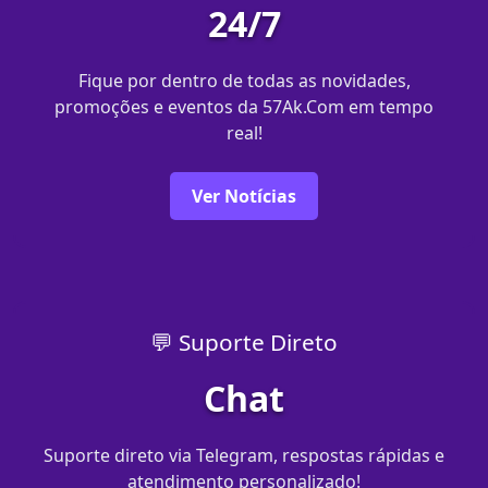
24/7
Fique por dentro de todas as novidades,
promoções e eventos da 57Ak.Com em tempo
real!
Ver Notícias
💬 Suporte Direto
Chat
Suporte direto via Telegram, respostas rápidas e
atendimento personalizado!