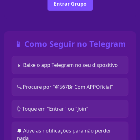
Entrar Grupo
📱 Como Seguir no Telegram
📱 Baixe o app Telegram no seu dispositivo
🔍 Procure por "@567Br Com APPOficial"
👆 Toque em "Entrar" ou "Join"
🔔 Ative as notificações para não perder
nada