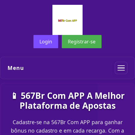
Login
Registrar-se
Menu
📱 567Br Com APP A Melhor
Plataforma de Apostas
Cadastre-se na 567Br Com APP para ganhar
bônus no cadastro e em cada recarga. Com a