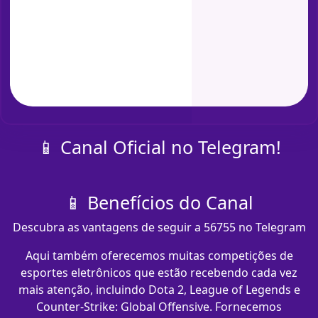
📱 Canal Oficial no Telegram!
📱 Benefícios do Canal
Descubra as vantagens de seguir a 56755 no Telegram
Aqui também oferecemos muitas competições de
esportes eletrônicos que estão recebendo cada vez
mais atenção, incluindo Dota 2, League of Legends e
Counter-Strike: Global Offensive. Fornecemos