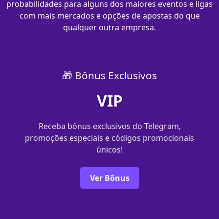
probabilidades para alguns dos maiores eventos e ligas
com mais mercados e opções de apostas do que
qualquer outra empresa.
🎁 Bônus Exclusivos
VIP
Receba bônus exclusivos do Telegram,
promoções especiais e códigos promocionais
únicos!
Ver Bônus