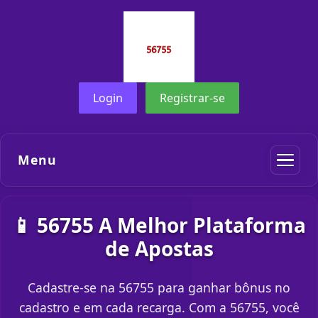
Login
Registrar-se
Menu
📱 56755 A Melhor Plataforma
de Apostas
Cadastre-se na 56755 para ganhar bônus no
cadastro e em cada recarga. Com a 56755, você