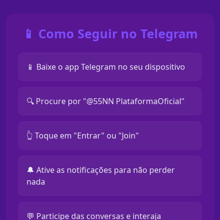
📱 Como Seguir no Telegram
📱 Baixe o app Telegram no seu dispositivo
🔍 Procure por "@55NN PlataformaOficial"
👆 Toque em "Entrar" ou "Join"
🔔 Ative as notificações para não perder
nada
💬 Participe das conversas e interaja