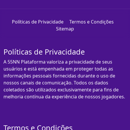
Políticas de Privacidade
Termos e Condições
Sitemap
Políticas de Privacidade
A 55NN Plataforma valoriza a privacidade de seus
usuários e está empenhada em proteger todas as
informações pessoais fornecidas durante o uso de
nossos canais de comunicação. Todos os dados
coletados são utilizados exclusivamente para fins de
melhoria contínua da experiência de nossos jogadores.
Termos e Condições