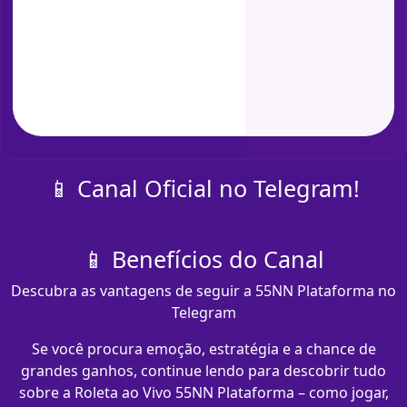
📱 Canal Oficial no Telegram!
📱 Benefícios do Canal
Descubra as vantagens de seguir a 55NN Plataforma no
Telegram
Se você procura emoção, estratégia e a chance de
grandes ganhos, continue lendo para descobrir tudo
sobre a Roleta ao Vivo 55NN Plataforma – como jogar,