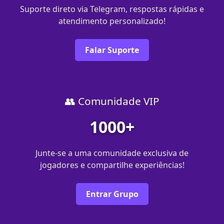
Suporte direto via Telegram, respostas rápidas e
atendimento personalizado!
Falar Suporte
👥 Comunidade VIP
1000+
Junte-se a uma comunidade exclusiva de
jogadores e compartilhe experiências!
Entrar Grupo