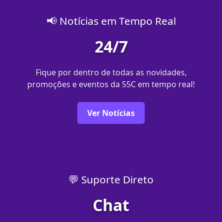
📢 Notícias em Tempo Real
24/7
Fique por dentro de todas as novidades,
promoções e eventos da 55C em tempo real!
Ver Notícias
💬 Suporte Direto
Chat