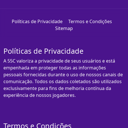
Políticas de Privacidade
Termos e Condições
Sitemap
Políticas de Privacidade
A 55C valoriza a privacidade de seus usuários e está
empenhada em proteger todas as informações
pessoais fornecidas durante o uso de nossos canais de
comunicação. Todos os dados coletados são utilizados
exclusivamente para fins de melhoria contínua da
experiência de nossos jogadores.
Termos e Condições