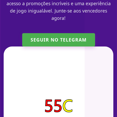
acesso a promoções incríveis e uma experiência
de jogo inigualável. Junte-se aos vencedores
agora!
SEGUIR NO TELEGRAM