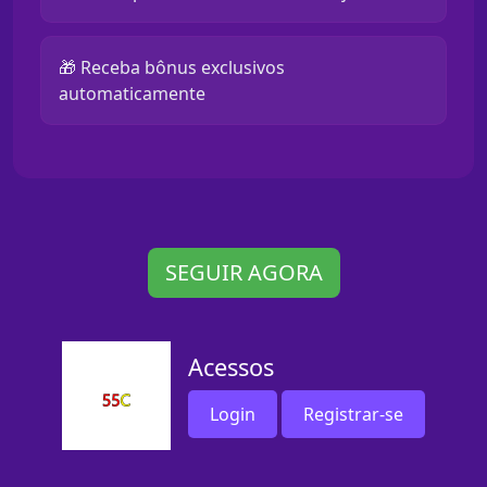
🎁 Receba bônus exclusivos
automaticamente
SEGUIR AGORA
Acessos
Login
Registrar-se