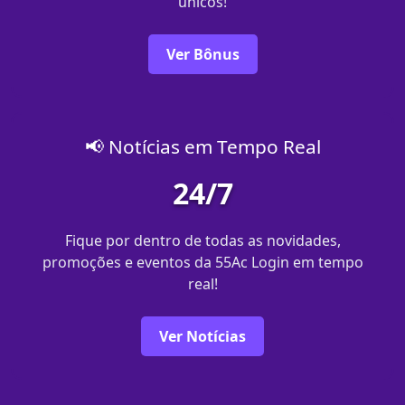
únicos!
Ver Bônus
📢 Notícias em Tempo Real
24/7
Fique por dentro de todas as novidades,
promoções e eventos da 55Ac Login em tempo
real!
Ver Notícias