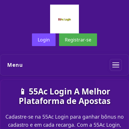
Login
Registrar-se
Menu
📱 55Ac Login A Melhor
Plataforma de Apostas
Cadastre-se na 55Ac Login para ganhar bônus no
cadastro e em cada recarga. Com a 55Ac Login,