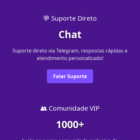
💬 Suporte Direto
Chat
Suporte direto via Telegram, respostas rápidas e
atendimento personalizado!
Falar Suporte
👥 Comunidade VIP
1000+