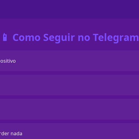
📱 Como Seguir no Telegram
ositivo
erder nada