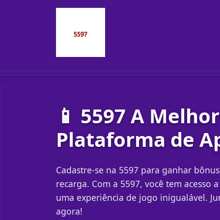
📱 5597 A Melhor
Plataforma de A
Cadastre-se na 5597 para ganhar bônus
recarga. Com a 5597, você tem acesso a
uma experiência de jogo inigualável. J
agora!