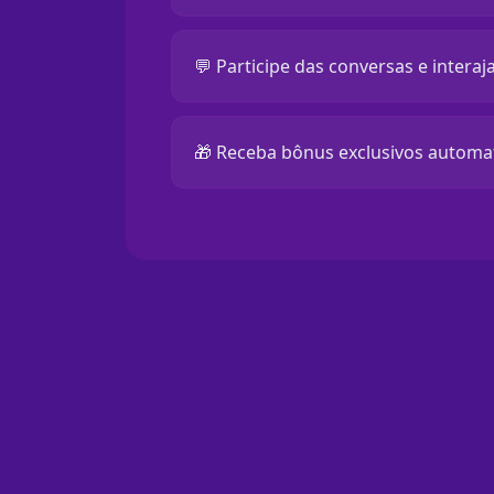
💬 Participe das conversas e interaj
🎁 Receba bônus exclusivos autom