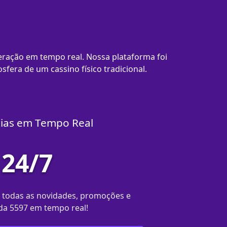
eração em tempo real. Nossa plataforma foi
fera de um cassino físico tradicional.
cias em Tempo Real
24/7
e todas as novidades, promoções e
da 5597 em tempo real!