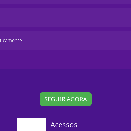
a
aticamente
SEGUIR AGORA
Acessos