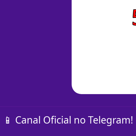
📱 Canal Oficial no Telegram!