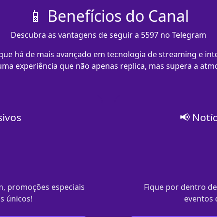
📱 Benefícios do Canal
Descubra as vantagens de seguir a 5597 no Telegram
o que há de mais avançado em tecnologia de streaming e int
ma experiência que não apenas replica, mas supera a atmos
sivos
📢 Notí
m, promoções especiais
Fique por dentro d
s únicos!
eventos 