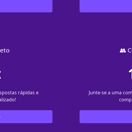
reto
👥 
t
espostas rápidas e
Junte-se a uma com
lizado!
compa
e