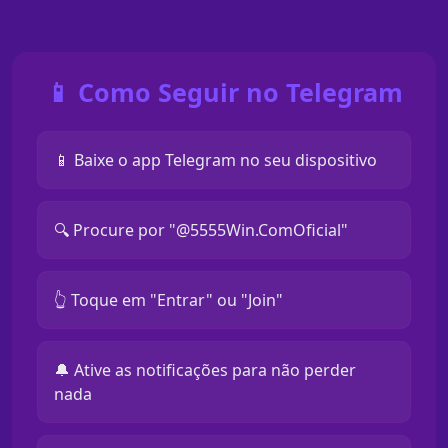
📱 Como Seguir no Telegram
📱 Baixe o app Telegram no seu dispositivo
🔍 Procure por "@5555Win.ComOficial"
👆 Toque em "Entrar" ou "Join"
🔔 Ative as notificações para não perder
nada