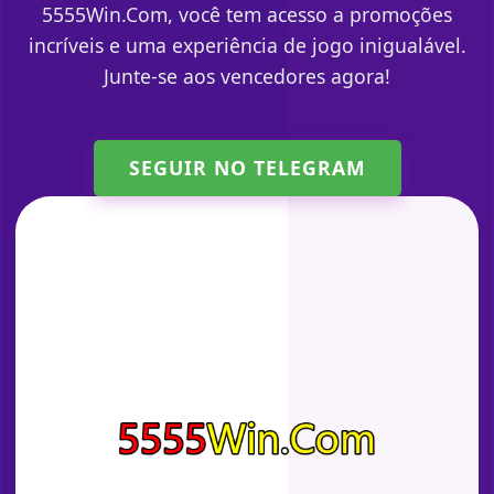
5555Win.Com, você tem acesso a promoções
incríveis e uma experiência de jogo inigualável.
Junte-se aos vencedores agora!
SEGUIR NO TELEGRAM