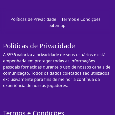
Políticas de Privacidade
Termos e Condições
Sitemap
Políticas de Privacidade
A 5536 valoriza a privacidade de seus usuários e está
empenhada em proteger todas as informações
pessoais fornecidas durante o uso de nossos canais de
comunicação. Todos os dados coletados são utilizados
exclusivamente para fins de melhoria contínua da
experiência de nossos jogadores.
Termos e Condições