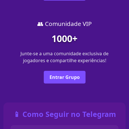
👥 Comunidade VIP
1000+
Junte-se a uma comunidade exclusiva de
jogadores e compartilhe experiências!
Entrar Grupo
📱 Como Seguir no Telegram