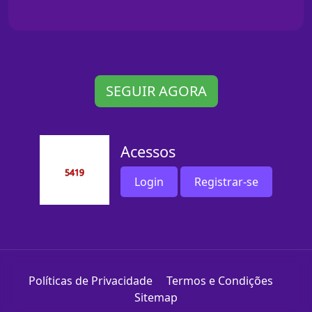
SEGUIR AGORA
Acessos
Login
Registrar-se
Políticas de Privacidade
Termos e Condições
Sitemap