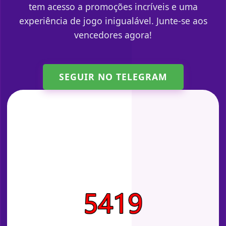
tem acesso a promoções incríveis e uma
experiência de jogo inigualável. Junte-se aos
vencedores agora!
SEGUIR NO TELEGRAM