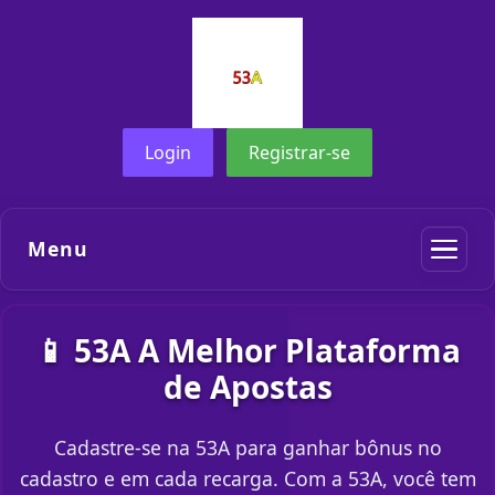
Login
Registrar-se
Menu
📱 53A A Melhor Plataforma
de Apostas
Cadastre-se na 53A para ganhar bônus no
cadastro e em cada recarga. Com a 53A, você tem