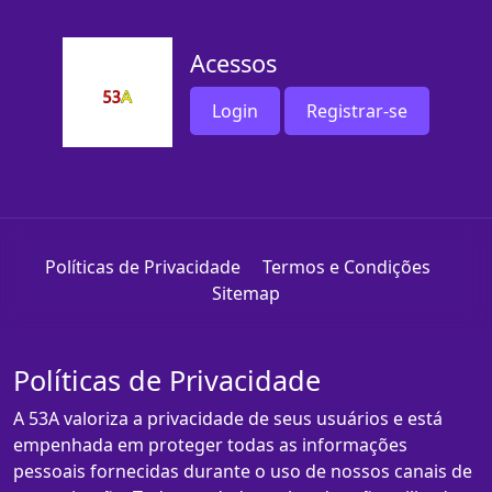
Acessos
Login
Registrar-se
Políticas de Privacidade
Termos e Condições
Sitemap
Políticas de Privacidade
A 53A valoriza a privacidade de seus usuários e está
empenhada em proteger todas as informações
pessoais fornecidas durante o uso de nossos canais de