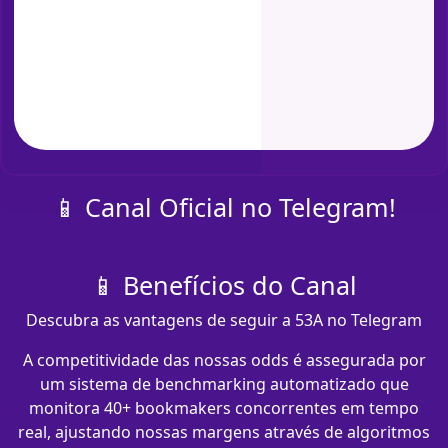
📱 Canal Oficial no Telegram!
📱 Benefícios do Canal
Descubra as vantagens de seguir a 53A no Telegram
A competitividade das nossas odds é assegurada por
um sistema de benchmarking automatizado que
monitora 40+ bookmakers concorrentes em tempo
real, ajustando nossas margens através de algoritmos