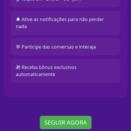
🔔 Ative as notificações para não perder
nada
💬 Participe das conversas e interaja
🎁 Receba bônus exclusivos
automaticamente
SEGUIR AGORA