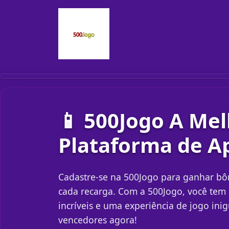
📱 500Jogo A Me
Plataforma de A
Cadastre-se na 500Jogo para ganhar bô
cada recarga. Com a 500Jogo, você tem
incríveis e uma experiência de jogo inig
vencedores agora!