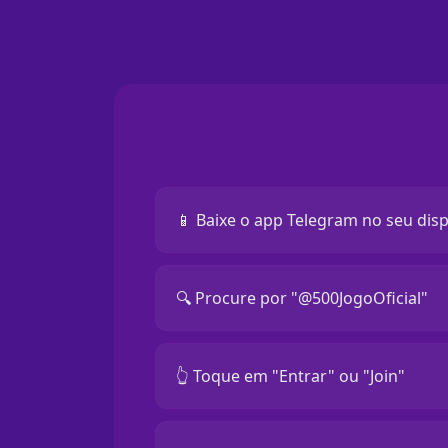
📱 Baixe o app Telegram no seu disp
🔍 Procure por "@500JogoOficial"
👆 Toque em "Entrar" ou "Join"