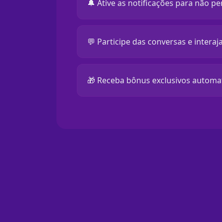
🔔 Ative as notificações para não p
💬 Participe das conversas e interaj
🎁 Receba bônus exclusivos autom