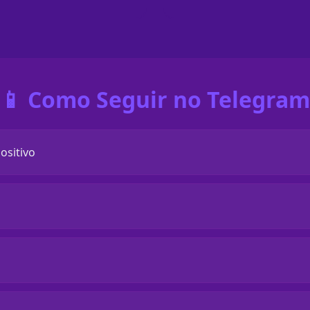
📱 Como Seguir no Telegram
ositivo