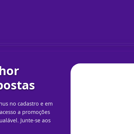
lhor
postas
nus no cadastro e em
 acesso a promoções
ualável. Junte-se aos