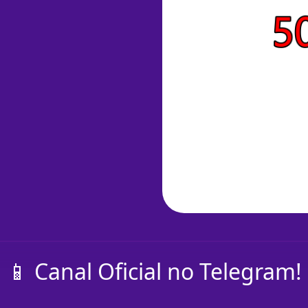
📱 Canal Oficial no Telegram!