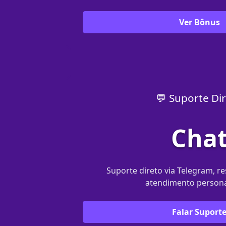
Ver Bônus
💬 Suporte Di
Cha
Suporte direto via Telegram, r
atendimento persona
Falar Suport