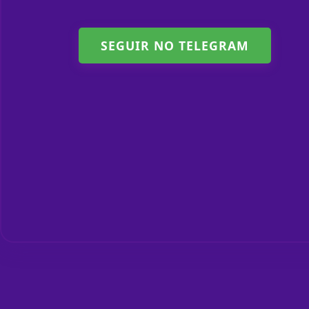
SEGUIR NO TELEGRAM