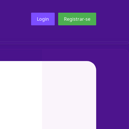
Login
Registrar-se