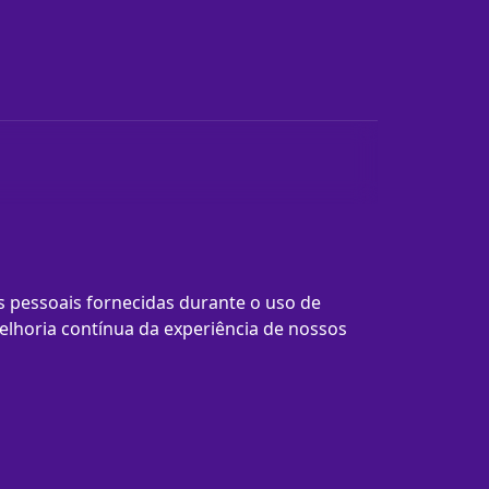
s pessoais fornecidas durante o uso de
elhoria contínua da experiência de nossos