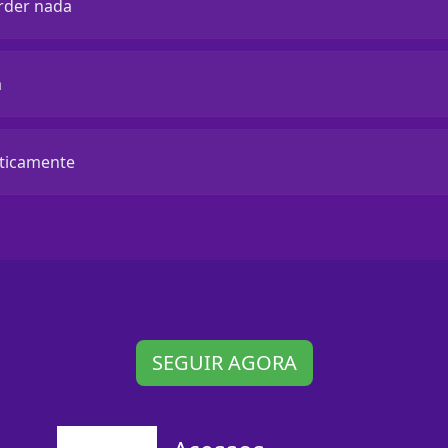
erder nada
a
aticamente
SEGUIR AGORA