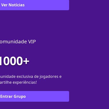
Ver Notícias
Comunidade VIP
1000+
unidade exclusiva de jogadores e
rtilhe experiências!
Entrar Grupo