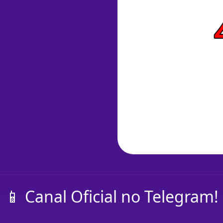
📱 Canal Oficial no Telegram!