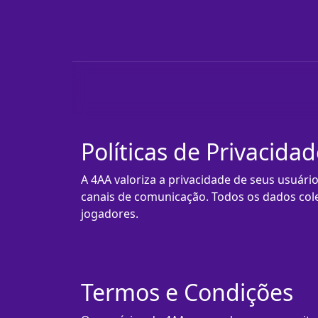
Políticas de Privacida
A 4AA valoriza a privacidade de seus usuár
canais de comunicação. Todos os dados cole
jogadores.
Termos e Condições