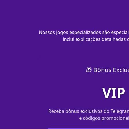
Nossos jogos especializados são especial
inclui explicações detalhadas
🎁 Bônus Exclu
VIP
Receba bônus exclusivos do Telegra
e códigos promocionai