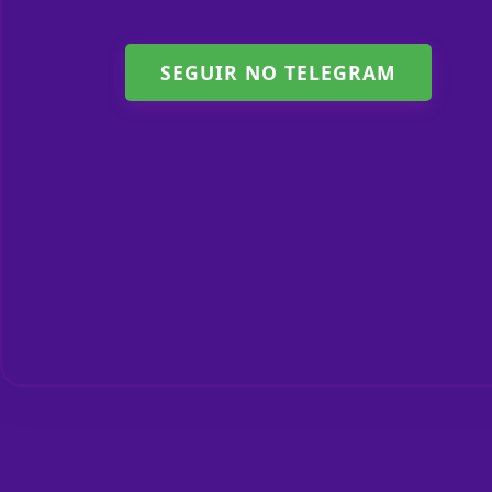
SEGUIR NO TELEGRAM