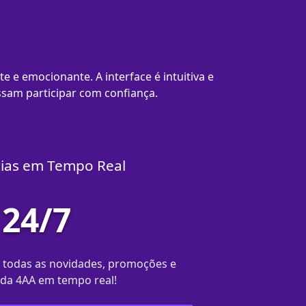
 e emocionante. A interface é intuitiva e
ssam participar com confiança.
cias em Tempo Real
24/7
e todas as novidades, promoções e
 da 4AA em tempo real!