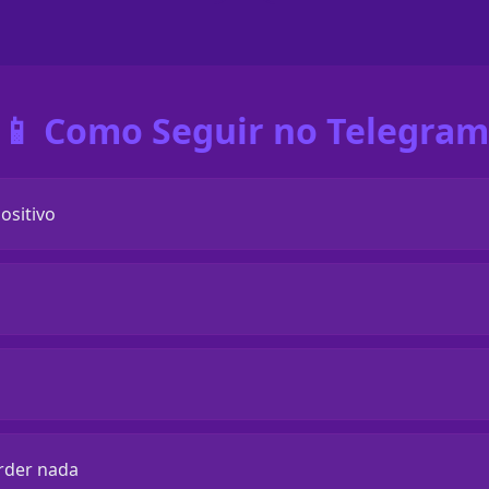
📱 Como Seguir no Telegram
ositivo
erder nada