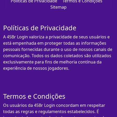
Políticas de Privacidade
Termos e Condições
Sitemap
Políticas de Privacidade
A 45Br Login valoriza a privacidade de seus usuários e
está empenhada em proteger todas as informações
pessoais fornecidas durante o uso de nossos canais de
comunicação. Todos os dados coletados são utilizados
exclusivamente para fins de melhoria contínua da
experiência de nossos jogadores.
Termos e Condições
Os usuários da 45Br Login concordam em respeitar
todas as regras e regulamentos estabelecidos. É