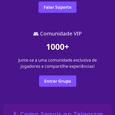
Falar Suporte
👥 Comunidade VIP
1000+
Junte-se a uma comunidade exclusiva de
jogadores e compartilhe experiências!
Entrar Grupo
📱 Como Seguir no Telegram