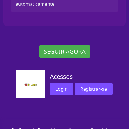
automaticamente
SEGUIR AGORA
Acessos
Login
Registrar-se