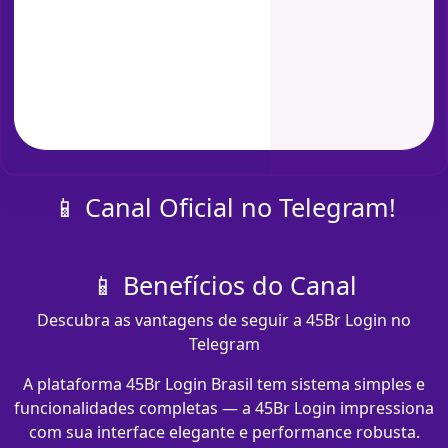
📱 Canal Oficial no Telegram!
📱 Benefícios do Canal
Descubra as vantagens de seguir a 45Br Login no
Telegram
A plataforma 45Br Login Brasil tem sistema simples e
funcionalidades completas — a 45Br Login impressiona
com sua interface elegante e performance robusta.