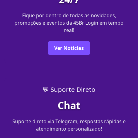
Fique por dentro de todas as novidades,
promoções e eventos da 45Br Login em tempo
real!
Ver Notícias
💬 Suporte Direto
Chat
Suporte direto via Telegram, respostas rápidas e
atendimento personalizado!