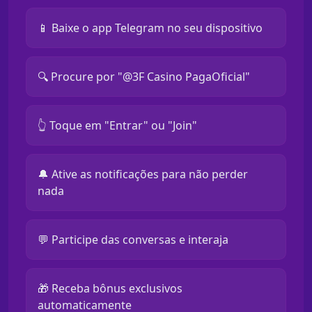
📱 Baixe o app Telegram no seu dispositivo
🔍 Procure por "@3F Casino PagaOficial"
👆 Toque em "Entrar" ou "Join"
🔔 Ative as notificações para não perder
nada
💬 Participe das conversas e interaja
🎁 Receba bônus exclusivos
automaticamente