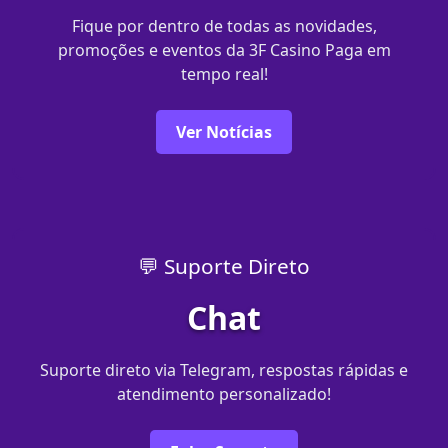
Fique por dentro de todas as novidades,
promoções e eventos da 3F Casino Paga em
tempo real!
Ver Notícias
💬 Suporte Direto
Chat
Suporte direto via Telegram, respostas rápidas e
atendimento personalizado!