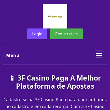
Login
Registrar-se
Menu
📱 3F Casino Paga A Melhor
Plataforma de Apostas
Cadastre-se na 3F Casino Paga para ganhar bônus
no cadastro e em cada recarga. Com a 3F Casino