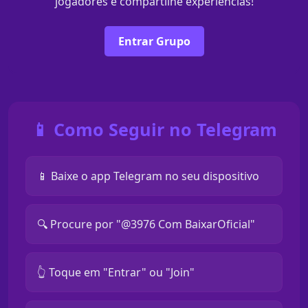
jogadores e compartilhe experiências!
Entrar Grupo
📱 Como Seguir no Telegram
📱 Baixe o app Telegram no seu dispositivo
🔍 Procure por "@3976 Com BaixarOficial"
👆 Toque em "Entrar" ou "Join"