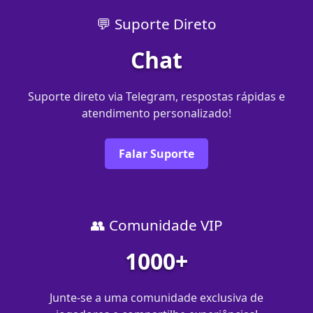
💬 Suporte Direto
Chat
Suporte direto via Telegram, respostas rápidas e
atendimento personalizado!
Falar Suporte
👥 Comunidade VIP
1000+
Junte-se a uma comunidade exclusiva de