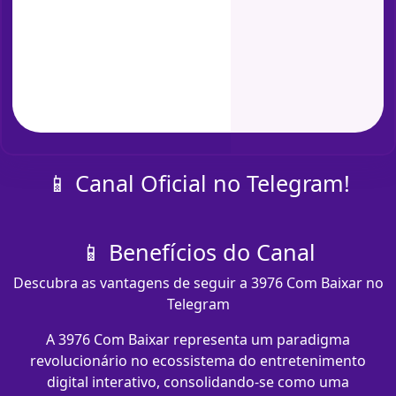
📱 Canal Oficial no Telegram!
📱 Benefícios do Canal
Descubra as vantagens de seguir a 3976 Com Baixar no
Telegram
A 3976 Com Baixar representa um paradigma
revolucionário no ecossistema do entretenimento
digital interativo, consolidando-se como uma