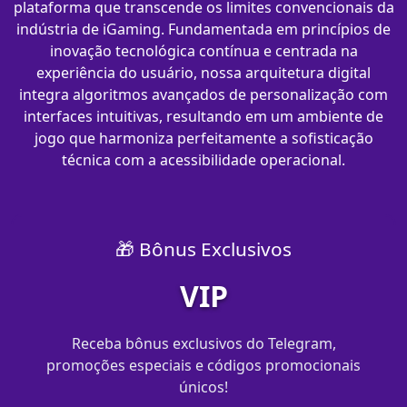
plataforma que transcende os limites convencionais da
indústria de iGaming. Fundamentada em princípios de
inovação tecnológica contínua e centrada na
experiência do usuário, nossa arquitetura digital
integra algoritmos avançados de personalização com
interfaces intuitivas, resultando em um ambiente de
jogo que harmoniza perfeitamente a sofisticação
técnica com a acessibilidade operacional.
🎁 Bônus Exclusivos
VIP
Receba bônus exclusivos do Telegram,
promoções especiais e códigos promocionais
únicos!