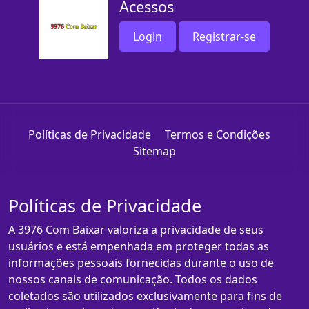
Acessos
Login
Registrar-se
Políticas de Privacidade
Termos e Condições
Sitemap
Políticas de Privacidade
A 3976 Com Baixar valoriza a privacidade de seus
usuários e está empenhada em proteger todas as
informações pessoais fornecidas durante o uso de
nossos canais de comunicação. Todos os dados
coletados são utilizados exclusivamente para fins de