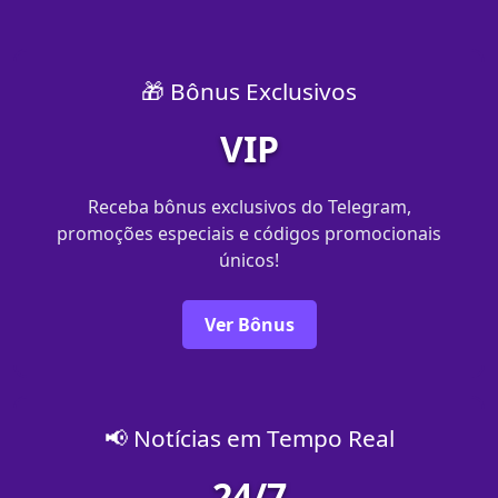
🎁 Bônus Exclusivos
VIP
Receba bônus exclusivos do Telegram,
promoções especiais e códigos promocionais
únicos!
Ver Bônus
📢 Notícias em Tempo Real
24/7