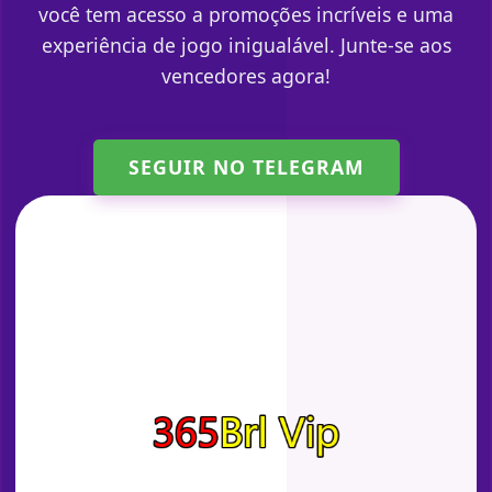
você tem acesso a promoções incríveis e uma
experiência de jogo inigualável. Junte-se aos
vencedores agora!
SEGUIR NO TELEGRAM