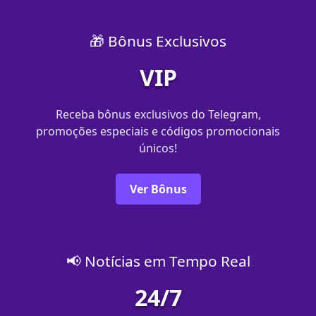
🎁 Bônus Exclusivos
VIP
Receba bônus exclusivos do Telegram,
promoções especiais e códigos promocionais
únicos!
Ver Bônus
📢 Notícias em Tempo Real
24/7