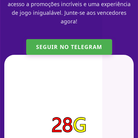
acesso a promoções incríveis e uma experiência
de jogo inigualável. Junte-se aos vencedores
agora!
SEGUIR NO TELEGRAM