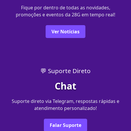
Fique por dentro de todas as novidades,
promoções e eventos da 28G em tempo real!
Ver Notícias
💬 Suporte Direto
Chat
Suporte direto via Telegram, respostas rápidas e
atendimento personalizado!
Falar Suporte