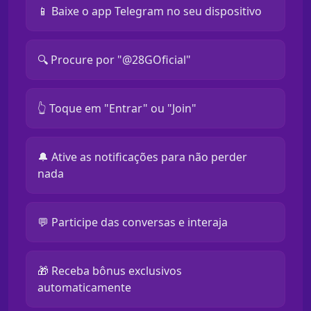
📱 Baixe o app Telegram no seu dispositivo
🔍 Procure por "@28GOficial"
👆 Toque em "Entrar" ou "Join"
🔔 Ative as notificações para não perder
nada
💬 Participe das conversas e interaja
🎁 Receba bônus exclusivos
automaticamente