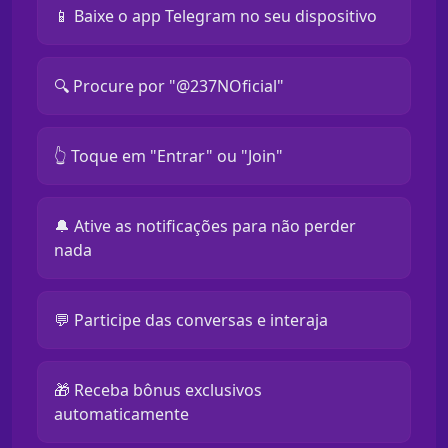
📱 Baixe o app Telegram no seu dispositivo
🔍 Procure por "@237NOficial"
👆 Toque em "Entrar" ou "Join"
🔔 Ative as notificações para não perder
nada
💬 Participe das conversas e interaja
🎁 Receba bônus exclusivos
automaticamente