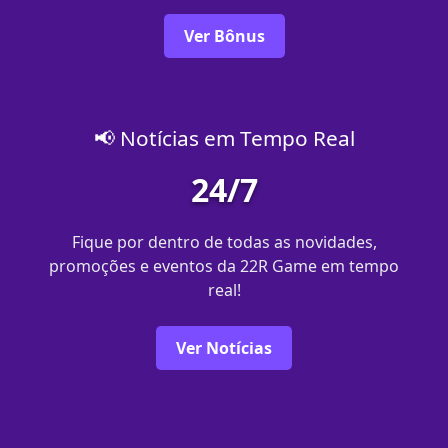
Ver Bônus
📢 Notícias em Tempo Real
24/7
Fique por dentro de todas as novidades,
promoções e eventos da 22R Game em tempo
real!
Ver Notícias