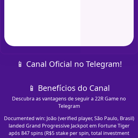
📱 Canal Oficial no Telegram!
📱 Benefícios do Canal
Descubra as vantagens de seguir a 22R Game no
Telegram
Documented win: João (verified player, São Paulo, Brasil)
landed Grand Progressive Jackpot em Fortune Tiger
após 847 spins (R$5 stake per spin, total investment