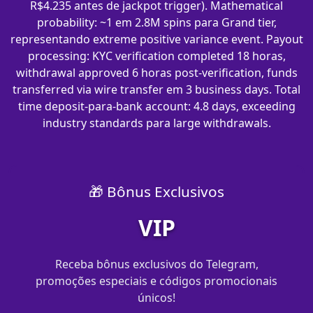
R$4.235 antes de jackpot trigger). Mathematical
probability: ~1 em 2.8M spins para Grand tier,
representando extreme positive variance event. Payout
processing: KYC verification completed 18 horas,
withdrawal approved 6 horas post-verification, funds
transferred via wire transfer em 3 business days. Total
time deposit-para-bank account: 4.8 days, exceeding
industry standards para large withdrawals.
🎁 Bônus Exclusivos
VIP
Receba bônus exclusivos do Telegram,
promoções especiais e códigos promocionais
únicos!