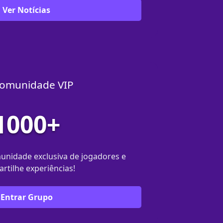
Ver Notícias
Comunidade VIP
1000+
unidade exclusiva de jogadores e
rtilhe experiências!
Entrar Grupo