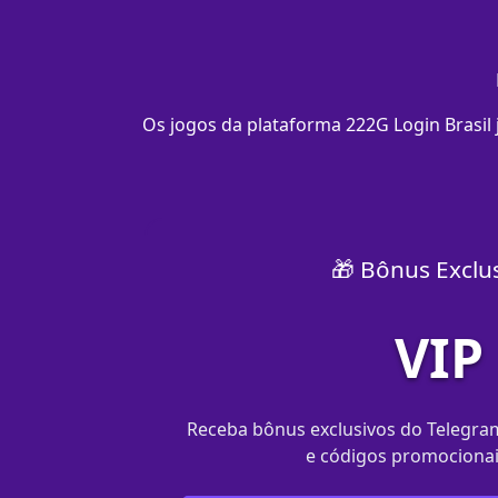
Os jogos da plataforma 222G Login Brasil
🎁 Bônus Exclu
VIP
Receba bônus exclusivos do Telegra
e códigos promocionai