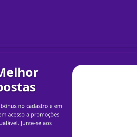
 Melhor
postas
 bônus no cadastro e em
tem acesso a promoções
ualável. Junte-se aos