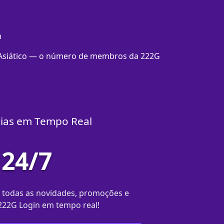
m
te Asiático — o número de membros da 222G
cias em Tempo Real
24/7
e todas as novidades, promoções e
222G Login em tempo real!