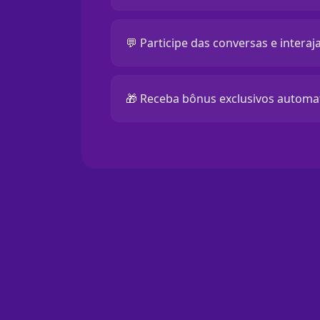
💬 Participe das conversas e interaj
🎁 Receba bônus exclusivos autom