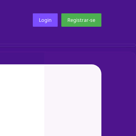
Login
Registrar-se