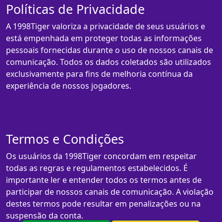
Políticas de Privacidade
A 1998Tiger valoriza a privacidade de seus usuários e
está empenhada em proteger todas as informações
pessoais fornecidas durante o uso de nossos canais de
comunicação. Todos os dados coletados são utilizados
exclusivamente para fins de melhoria contínua da
experiência de nossos jogadores.
Termos e Condições
Os usuários da 1998Tiger concordam em respeitar
todas as regras e regulamentos estabelecidos. É
importante ler e entender todos os termos antes de
participar de nossos canais de comunicação. A violação
destes termos pode resultar em penalizações ou na
suspensão da conta.