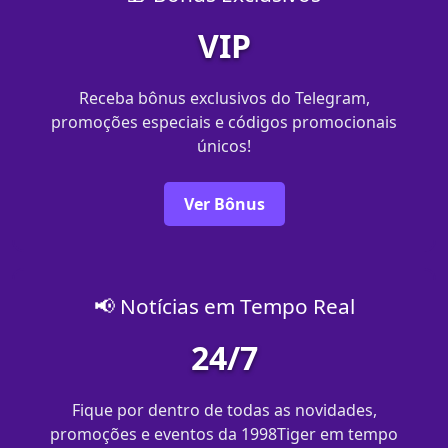
VIP
Receba bônus exclusivos do Telegram,
promoções especiais e códigos promocionais
únicos!
Ver Bônus
📢 Notícias em Tempo Real
24/7
Fique por dentro de todas as novidades,
promoções e eventos da 1998Tiger em tempo