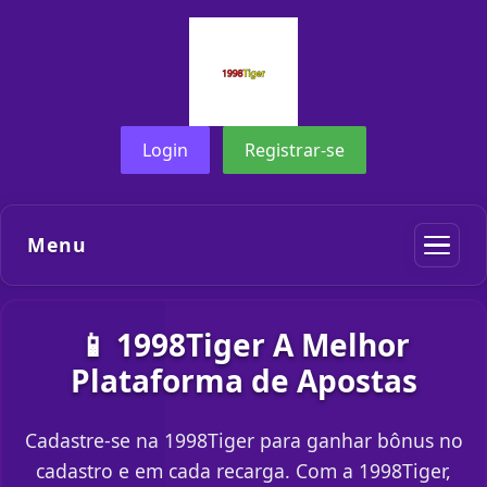
Login
Registrar-se
Menu
📱 1998Tiger A Melhor
Plataforma de Apostas
Cadastre-se na 1998Tiger para ganhar bônus no
cadastro e em cada recarga. Com a 1998Tiger,