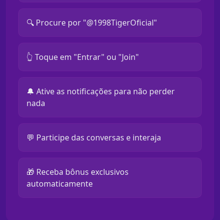
🔍 Procure por "@1998TigerOficial"
👆 Toque em "Entrar" ou "Join"
🔔 Ative as notificações para não perder
nada
💬 Participe das conversas e interaja
🎁 Receba bônus exclusivos
automaticamente