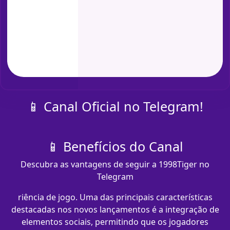
📱 Canal Oficial no Telegram!
📱 Benefícios do Canal
Descubra as vantagens de seguir a 1998Tiger no
Telegram
riência de jogo. Uma das principais características
destacadas nos novos lançamentos é a integração de
elementos sociais, permitindo que os jogadores