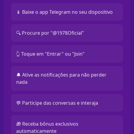
📱 Baixe o app Telegram no seu dispositivo
🔍 Procure por "@1978Oficial"
👆 Toque em "Entrar" ou "Join"
🔔 Ative as notificações para não perder
nada
💬 Participe das conversas e interaja
🎁 Receba bônus exclusivos
automaticamente