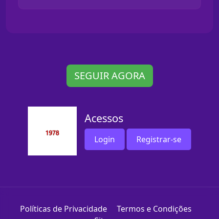
SEGUIR AGORA
Acessos
Login
Registrar-se
Políticas de Privacidade
Termos e Condições