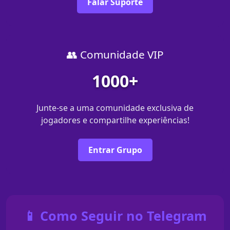
Falar Suporte
👥 Comunidade VIP
1000+
Junte-se a uma comunidade exclusiva de
jogadores e compartilhe experiências!
Entrar Grupo
📱 Como Seguir no Telegram