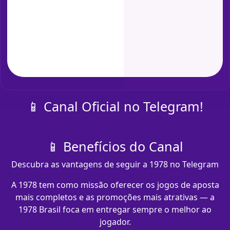
📱 Canal Oficial no Telegram!
📱 Benefícios do Canal
Descubra as vantagens de seguir a 1978 no Telegram
A 1978 tem como missão oferecer os jogos de aposta
mais completos e as promoções mais atrativas — a
1978 Brasil foca em entregar sempre o melhor ao
jogador.