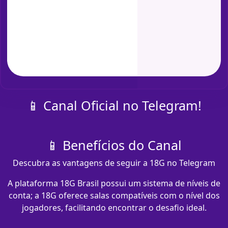
📱 Canal Oficial no Telegram!
📱 Benefícios do Canal
Descubra as vantagens de seguir a 18G no Telegram
A plataforma 18G Brasil possui um sistema de níveis de
conta; a 18G oferece salas compatíveis com o nível dos
jogadores, facilitando encontrar o desafio ideal.